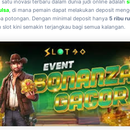
 satu inovasi terbaru dalam dunia judi online adalah
s
ulsa
, di mana pemain dapat melakukan deposit men
pa potongan. Dengan minimal deposit hanya
5 ribu r
 slot kini semakin terjangkau bagi semua kalangan.