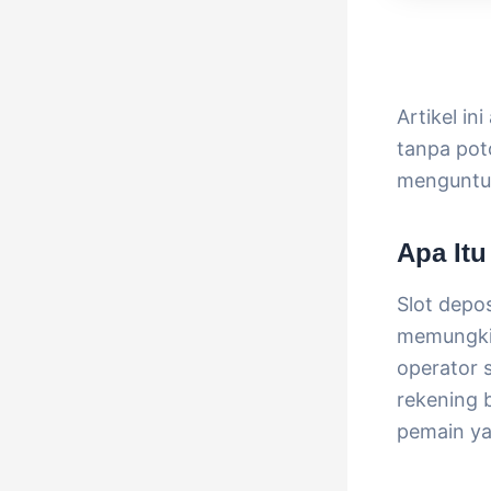
Artikel in
tanpa pot
menguntu
Apa Itu
Slot depos
memungkin
operator s
rekening 
pemain ya