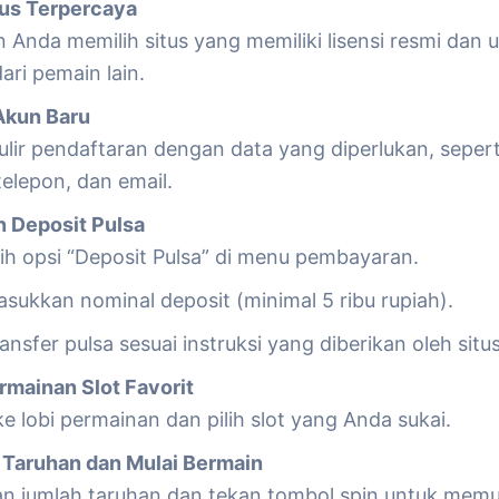
tus Terpercaya
n Anda memilih situs yang memiliki lisensi resmi dan 
dari pemain lain.
Akun Baru
mulir pendaftaran dengan data yang diperlukan, seper
elepon, dan email.
 Deposit Pulsa
lih opsi “Deposit Pulsa” di menu pembayaran.
sukkan nominal deposit (minimal 5 ribu rupiah).
ansfer pulsa sesuai instruksi yang diberikan oleh situs
ermainan Slot Favorit
e lobi permainan dan pilih slot yang Anda sukai.
 Taruhan dan Mulai Bermain
n jumlah taruhan dan tekan tombol spin untuk memu