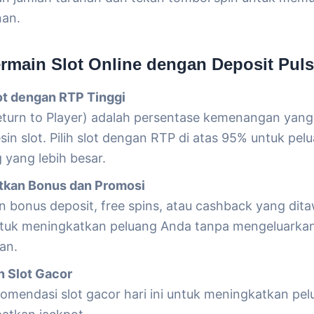
nan.
rmain Slot Online dengan Deposit Pul
lot dengan RTP Tinggi
turn to Player) adalah persentase kemenangan yang
sin slot. Pilih slot dengan RTP di atas 95% untuk pel
yang lebih besar.
tkan Bonus dan Promosi
 bonus deposit, free spins, atau cashback yang dit
ntuk meningkatkan peluang Anda tanpa mengeluarka
an.
 Slot Gacor
komendasi slot gacor hari ini untuk meningkatkan pe