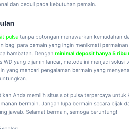
onal dan peduli pada kebutuhan pemain.
ulan
it pulsa
tanpa potongan menawarkan kemudahan d
an bagi para pemain yang ingin menikmati permainan 
npa hambatan. Dengan
minimal deposit hanya 5 ribu 
 WD yang dijamin lancar, metode ini menjadi solusi t
ain yang mencari pengalaman bermain yang menyen
untungkan.
stikan Anda memilih situs slot pulsa terpercaya untu
manan bermain. Jangan lupa bermain secara bijak d
ng jawab. Selamat bermain, semoga beruntung!
xpoler: