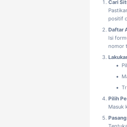
Cari Si
Pastika
positif 
Daftar 
Isi for
nomor t
Lakukan
Pi
Ma
Tr
Pilih P
Masuk k
Pasang
Tentuka