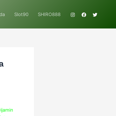
da
Slot90
SHIRO888
a
ijamin