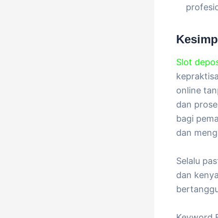
profesi
Kesimp
Slot depos
kepraktis
online ta
dan proses
bagi pem
dan meng
Selalu pa
dan kenya
bertanggu
Keyword E