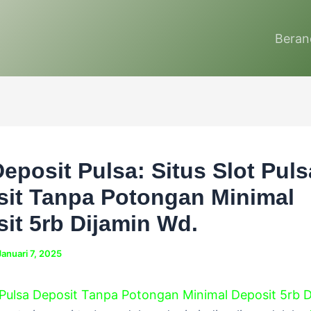
Beran
Deposit Pulsa: Situs Slot Puls
it Tanpa Potongan Minimal
it 5rb Dijamin Wd.
Januari 7, 2025
t Pulsa Deposit Tanpa Potongan Minimal Deposit 5rb D