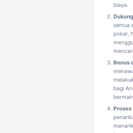
biaya.
Dukung
semua s
poker, 
menggun
mencari
Bonus 
menawa
melakuk
bagi An
bermain
Proses
penarik
menarik