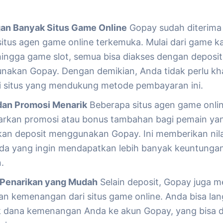
an Banyak Situs Game Online
Gopay sudah diterima 
itus agen game online terkemuka. Mulai dari game ka
hingga game slot, semua bisa diakses dengan deposit
akan Gopay. Dengan demikian, Anda tidak perlu kh
 situs yang mendukung metode pembayaran ini.
dan Promosi Menarik
Beberapa situs agen game onli
rkan promosi atau bonus tambahan bagi pemain ya
an deposit menggunakan Gopay. Ini memberikan nilai
da yang ingin mendapatkan lebih banyak keuntungan
.
 Penarikan yang Mudah
Selain deposit, Gopay juga 
an kemenangan dari situs game online. Anda bisa la
 dana kemenangan Anda ke akun Gopay, yang bisa d