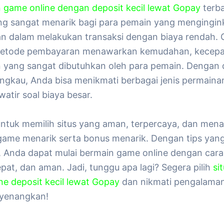
n game online dengan deposit kecil lewat Gopay
terba
ang sangat menarik bagi para pemain yang mengingin
 dalam melakukan transaksi dengan biaya rendah.
metode pembayaran menawarkan kemudahan, kecepa
yang sangat dibutuhkan oleh para pemain. Dengan 
angkau, Anda bisa menikmati berbagai jenis permaina
atir soal biaya besar.
untuk memilih situs yang aman, terpercaya, dan men
game menarik serta bonus menarik. Dengan tips yan
n, Anda dapat mulai bermain game online dengan car
pat, dan aman. Jadi, tunggu apa lagi? Segera pilih
si
ne deposit kecil lewat Gopay
dan nikmati pengalama
yenangkan!