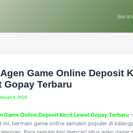
Beran
 Agen Game Online Deposit K
t Gopay Terbaru
Januari 4, 2025
n Game Online Deposit Kecil Lewat Gopay Terbaru
–
at ini, bermain game online semakin populer di kalang
kalangan. Para pemain kini mencari situs agen game o