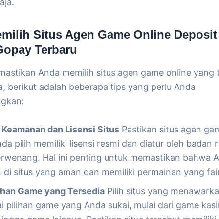
aja.
milih Situs Agen Game Online Deposit 
Gopay Terbaru
astikan Anda memilih situs agen game online yang 
a, berikut adalah beberapa tips yang perlu Anda
ngkan:
 Keamanan dan Lisensi Situs
Pastikan situs agen ga
da pilih memiliki lisensi resmi dan diatur oleh badan r
rwenang. Hal ini penting untuk memastikan bahwa 
 di situs yang aman dan memiliki permainan yang fair
ihan Game yang Tersedia
Pilih situs yang menawark
i pilihan game yang Anda sukai, mulai dari game kasin