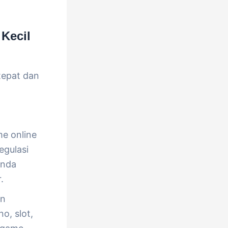
Kecil
tepat dan
me online
egulasi
Anda
.
an
o, slot,