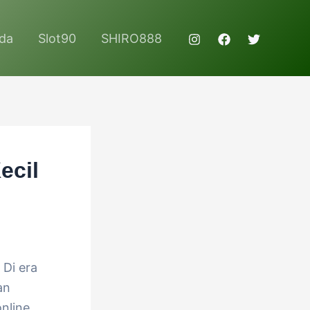
da
Slot90
SHIRO888
ecil
 Di era
an
nline