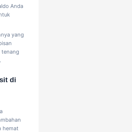
saldo Anda
ntuk
nnya yang
pisan
 tenang
.
it di
n
a
tambahan
h hemat