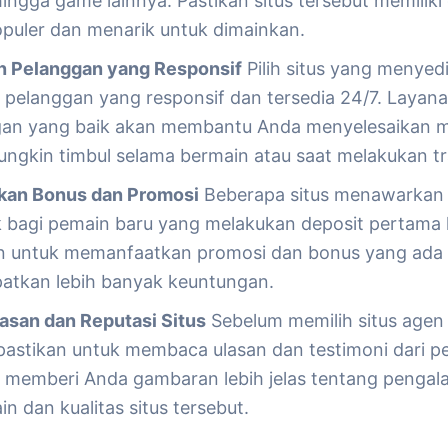
hingga game lainnya. Pastikan situs tersebut memilik
puler dan menarik untuk dimainkan.
n Pelanggan yang Responsif
Pilih situs yang menyed
 pelanggan yang responsif dan tersedia 24/7. Layan
gan yang baik akan membantu Anda menyelesaikan 
ngkin timbul selama bermain atau saat melakukan tr
ikan Bonus dan Promosi
Beberapa situs menawarkan
 bagi pemain baru yang melakukan deposit pertama k
n untuk memanfaatkan promosi dan bonus yang ada
atkan lebih banyak keuntungan.
asan dan Reputasi Situs
Sebelum memilih situs age
 pastikan untuk membaca ulasan dan testimoni dari pe
n memberi Anda gambaran lebih jelas tentang penga
in dan kualitas situs tersebut.