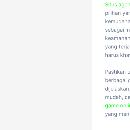
Situs age
pilihan y
kemudahan
sebagai 
keamanan 
yang terj
harus khaw
Pastikan 
berbagai 
dijelaska
mudah, ce
game onli
yang men